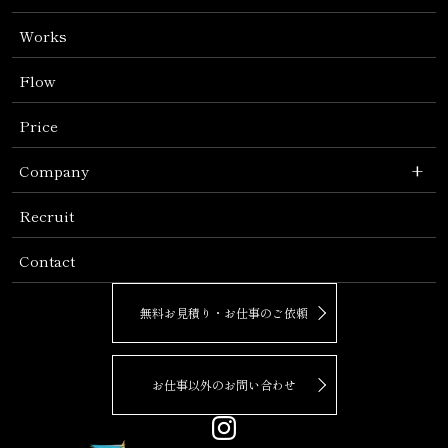
CG Perspective
Works
Virtual Reality
Flow
Animation
Price
+
Company
Outline
Recruit
History
Contact
Message
無料お見積り・お仕事のご依頼
弊社の取り組み
お仕事以外のお問い合わせ